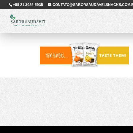
+55 21 3085-5935
CONTATO@SABORSAUDAVELSNACKS.COM.
Banner-TB