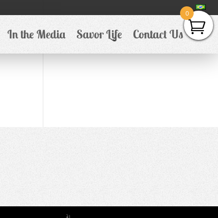
0
In the Media
Savor Life
Contact Us