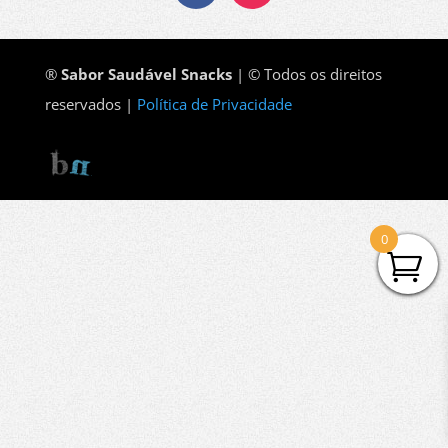
®
Sabor Saudável Snacks
| © Todos os direitos
reservados |
Política de Privacidade
0