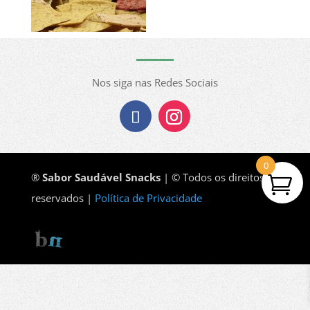
Nos siga nas Redes Sociais
0
®
Sabor Saudável Snacks
| © Todos os direitos
reservados |
Política de Privacidade