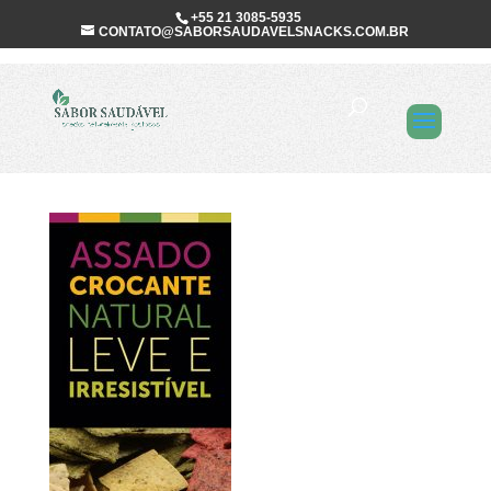
+55 21 3085-5935
CONTATO@SABORSAUDAVELSNACKS.COM.BR
TidBits_chamada-
snacks