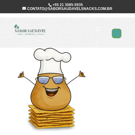
+55 21 3085-5935
CONTATO@SABORSAUDAVELSNACKS.COM.BR
batata_churrasco