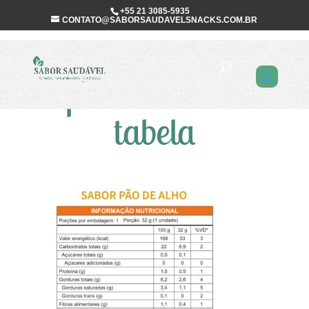
+55 21 3085-5935
CONTATO@SABORSAUDAVELSNACKS.COM.BR
SSS-Linha-Raiz-
pao-de-alho-
tabela