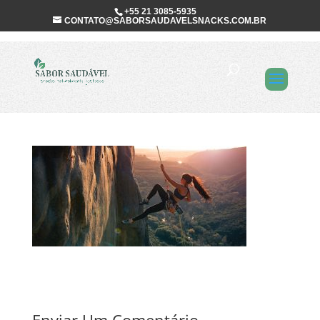
+55 21 3085-5935
CONTATO@SABORSAUDAVELSNACKS.COM.BR
principal-um-
convite-a-vida