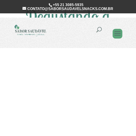
+55 21 3085-5935
Degustando a
CONTATO@SABORSAUDAVELSNACKS.COM.BR
vida…
Penso que na correria do dia
a dia esquecemos que, o que
vale na vida é apenas
degustá-la, e, de preferência,
acompanhados de amigos de
verdade, e isso é tão simples,
perguntem a qualquer cão…