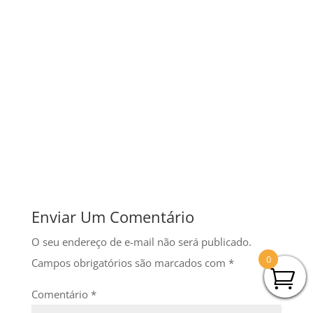
Abraços….
Rafael Gigante Gandres
, 41 anos,
Veterinário, atleta amador e amante
da natureza.
fev 5, 2018
|
Amador
,
Com animais
,
Esportes
|
0 comentários
Enviar Um Comentário
O seu endereço de e-mail não será publicado.
0
Campos obrigatórios são marcados com
*
Comentário
*